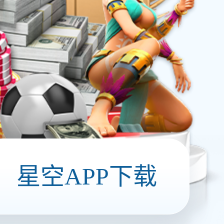
服务响应及时
、加载快，
遇到功能问题，平台支持团队响应非常快，几
。
分钟内就能搞定，体验很好。
诺与专业水平。